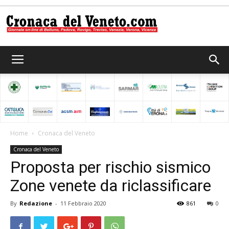
Cronaca
del
Home
Cronaca del Veneto
Cronaca del Veneto
Veneto
Proposta per rischio sismico
Zone venete da riclassificare
By
Redazione
-
11 Febbraio 2020
861
0