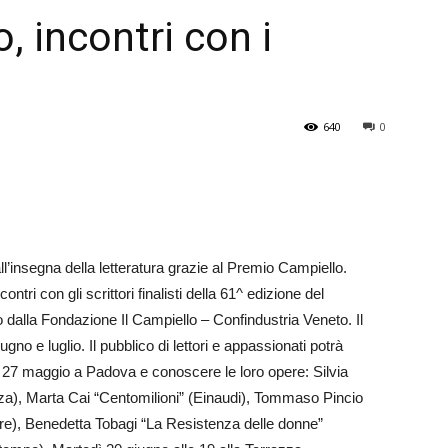
 incontri con i
Veneto
640
0
l’insegna della letteratura grazie al Premio Campiello.
ntri con gli scrittori finalisti della 61^ edizione del
alla Fondazione Il Campiello – Confindustria Veneto. Il
iugno e luglio. Il pubblico di lettori e appassionati potrà
rso 27 maggio a Padova e conoscere le loro opere: Silvia
erza), Marta Cai “Centomilioni” (Einaudi), Tommaso Pincio
ore), Benedetta Tobagi “La Resistenza delle donne”