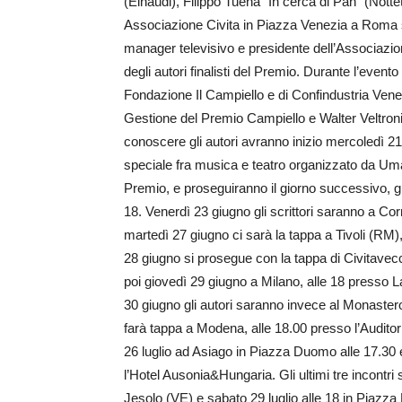
(Einaudi), Filippo Tuena “In cerca di Pan” (Nott
Associazione Civita in Piazza Venezia a Roma s
manager televisivo e presidente dell’Associazio
degli autori finalisti del Premio. Durante l’even
Fondazione Il Campiello e di Confindustria Venet
Gestione del Premio Campiello e Walter Veltroni,
conoscere gli autori avranno inizio mercoledì 21
speciale fra musica e teatro organizzato da Uman
Premio, e proseguiranno il giorno successivo, gi
18. Venerdì 23 giugno gli scrittori saranno a Cor
martedì 27 giugno ci sarà la tappa a Tivoli (RM),
28 giugno si prosegue con la tappa di Civitavecc
poi giovedì 29 giugno a Milano, alle 18 presso 
30 giugno gli autori saranno invece al Monastero
farà tappa a Modena, alle 18.00 presso l’Audito
26 luglio ad Asiago in Piazza Duomo alle 17.30 e
l’Hotel Ausonia&Hungaria. Gli ultimi tre incontri 
Jesolo (VE) e sabato 29 luglio alle 18 in Piazz