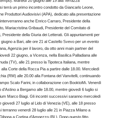
etempo). Martedì 20 giugno alle 19 alla Terrazza
i terrà un primo incontro condotto da Giancarlo Leone,
ne Produttori Audiovisivi (APA), dedicato alla presentazione
to interverranno anche Enrico Carraro, Presidente della
o, Mariacristina Gribaudi, Presidente del Comitato di
 Presidente della Giuria dei Letterati. Gli appuntamenti per
 giugno a Bari, alle ore 21 al Castello Svevo per un evento
a, Agenzia per il lavoro, da otto anni main partner del
ovedì 22 giugno, a Vicenza, nella Basilica Palladiana alle
nuda (TV), alle 21 presso la Tipoteca Italiana, mentre
 alla Corte della Rocca Pia a partire dalle 18.00. Mercoledì
hia (RM) alle 20.00 alla Fontana del Vanvitelli, continuando
Lampo Scalo Farini, in collaborazione con BooktoMi. Venerdì
 d’Astino a Bergamo alle 18.00, mentre giovedì 6 luglio si
rium Marco Biagi. Gli incontri successivi saranno mercoledì
 giovedì 27 luglio al Lido di Venezia (VE), alle 18 presso
si terranno venerdì 28 luglio alle 21 in Piazza Milano a
a Dibona a Cortina d’Ampezzo (BL). Dopo questo fitto