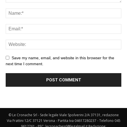
Save my name, email, and website in this browser for the
next time I comment.
© Le Cronache Srl - Sede legale Viale Spolverini 2/A 37131, redazione
Via Frattini 12/C 37121 Verona - Partita Iva 04617280237 - Telefono 045
9612761 - PEC: lecronachesrl@legalmail.it Redazione: