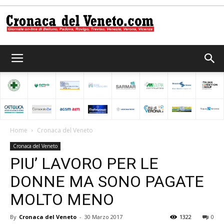
Cronaca
del
Home
Cronaca del Veneto
Cronaca del Veneto
Veneto
PIU’ LAVORO PER LE
DONNE MA SONO PAGATE
MOLTO MENO
By
Cronaca del Veneto
-
30 Marzo 2017
1322
0