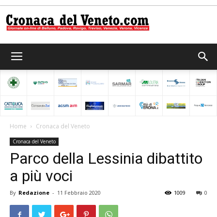
Cronaca
del
Home
Cronaca del Veneto
Cronaca del Veneto
Veneto
Parco della Lessinia dibattito
a più voci
By
Redazione
-
11 Febbraio 2020
1009
0