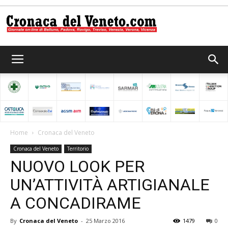
Cronaca
del
Home
Cronaca del Veneto
Cronaca del Veneto
Territorio
Veneto
NUOVO LOOK PER
UN’ATTIVITÀ ARTIGIANALE
A CONCADIRAME
By
Cronaca del Veneto
-
25 Marzo 2016
1479
0