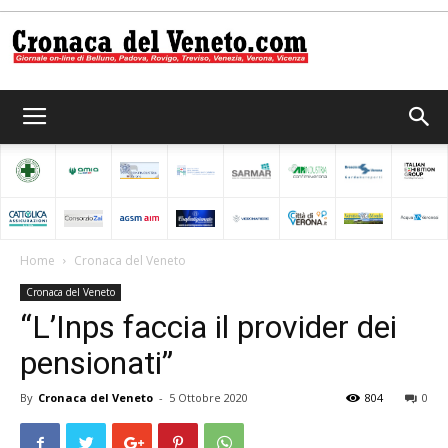
Cronaca
del
Home
Cronaca del Veneto
Cronaca del Veneto
Veneto
“L’Inps faccia il provider dei
pensionati”
By
Cronaca del Veneto
-
5 Ottobre 2020
804
0