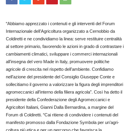
“Abbiamo apprezzato i contenuti e gli interventi del Forum
Internazionale dell’A­gri­coltura organizzato a Cer­nobbio da
Coldiretti e ne condividiamo la linea: serve restituire centralità
al settore primario, favorendo le azioni in grado di contrastare i
cambiamenti climatici, sviluppare i commerci internazionali
all’insegna del vero Made in Italy, promuovere politiche
agricole di crescita nel rispetto dell’ambiente. Con­fidiamo
nell’azione del presidente del Consiglio Giu­seppe Conte e
sollecitiamo il governo a valorizzare la figura degli imprenditori
agromeccanici all’interno della filiera agricola”. Così ha detto il
presidente della Confederazione degli Agro­mec­canici e
Agricoltori Ita­liani, Gianni Dalla Bernar­dina, a margine del
Forum di Coldiretti. “Cai ritiene di condividere i contenuti del
manifesto promosso dalla Fon­dazione Symbola per un’agri­
coltura più etica e per un percorso che favorisca la