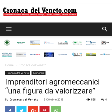
Cronaca
del
Home
Cronaca del Veneto
Cronaca del Veneto
Economia
Veneto
Imprenditori agromeccanici
“una figura da valorizzare”
By
Cronaca del Veneto
-
15 Ottobre 2019
858
0