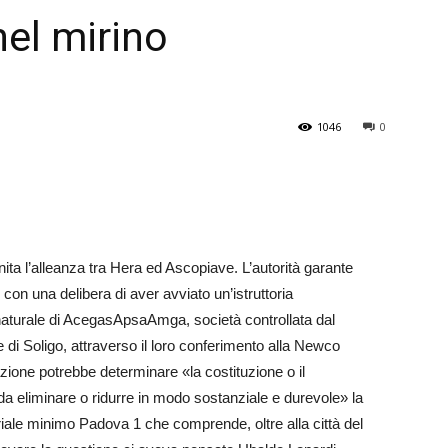
el mirino
Veneto
1046
0
finita l’alleanza tra Hera ed Ascopiave. L’autorità garante
con una delibera di aver avviato un’istruttoria
 naturale di AcegasApsaAmga, società controllata dal
 di Soligo, attraverso il loro conferimento alla Newco
azione potrebbe determinare «la costituzione o il
da eliminare o ridurre in modo sostanziale e durevole» la
toriale minimo Padova 1 che comprende, oltre alla città del