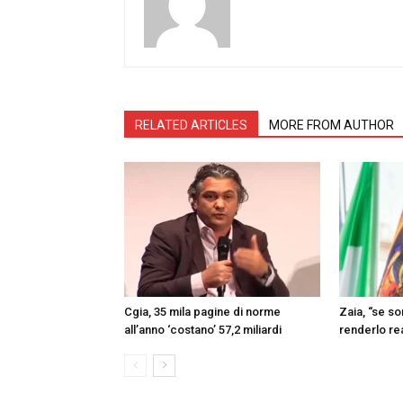
RELATED ARTICLES
MORE FROM AUTHOR
Cgia, 35 mila pagine di norme
Zaia, “se s
all’anno ‘costano’ 57,2 miliardi
renderlo re