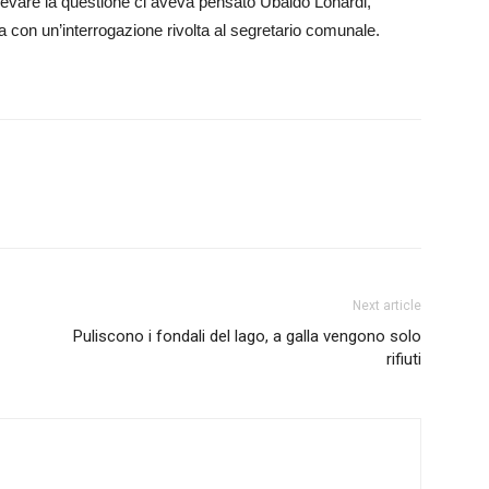
llevare la questione ci aveva pensato Ubaldo Lonardi,
 con un’interrogazione rivolta al segretario comunale.
Next article
Puliscono i fondali del lago, a galla vengono solo
rifiuti