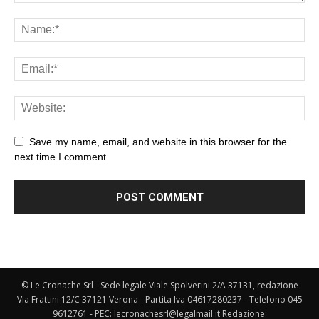
Save my name, email, and website in this browser for the
next time I comment.
© Le Cronache Srl - Sede legale Viale Spolverini 2/A 37131, redazione
Via Frattini 12/C 37121 Verona - Partita Iva 04617280237 - Telefono 045
9612761 - PEC: lecronachesrl@legalmail.it Redazione: