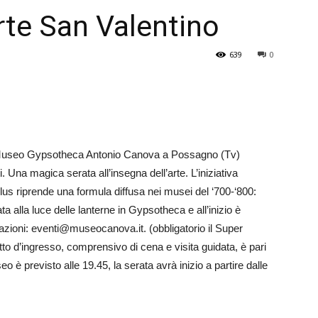
rte San Valentino
Veneto
639
0
 il Museo Gypsotheca Antonio Canova a Possagno (Tv)
i. Una magica serata all’insegna dell’arte. L’iniziativa
s riprende una formula diffusa nei musei del ‘700-‘800:
a alla luce delle lanterne in Gypsotheca e all’inizio è
azioni: eventi@museocanova.it. (obbligatorio il Super
etto d’ingresso, comprensivo di cena e visita guidata, è pari
o è previsto alle 19.45, la serata avrà inizio a partire dalle