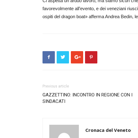
Ci aspetta un arduo lavoro, ma siamo sicuri che c
favorevolmente all’e­vento, e dei veneziani riusc
ospiti del dragon boat» afferma Andrea Bedin, 
Previous article
GAZZETTINO: INCONTRO IN REGIONE CON I
SINDACATI
Cronaca del Veneto