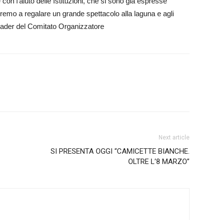
on l’aiuto delle Istituzioni, che si sono già espresse
iremo a regalare un grande spettacolo alla laguna e agli
leader del Comitato Organizzatore
Next article
SI PRESENTA OGGI “CAMICETTE BIANCHE.
OLTRE L’8 MARZO”