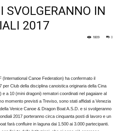
SI SVOLGERANNO IN
Veneto
ALI 2017
1809
0
F (International Canoe Federation) ha confermato il
per Club della disciplina canoistica originaria della Cina
e a 10 (mini dragoni) rematori coordinati nel pagaiare al
­mo momento previsti a Treviso, sono stati affidati a Venezia
e della Venice Ca­noe & Dragon Boat A.S.D. e si svolgeranno
ndiali 2017 porteranno circa cinquanta posti di lavoro e un
n boat farà confluire in laguna dai 1.500 ai 3.000 partecipanti.