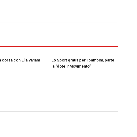
in corsa con Elia Viviani
Lo Sport gratis per i bambini, parte
la “dote inMovimento”