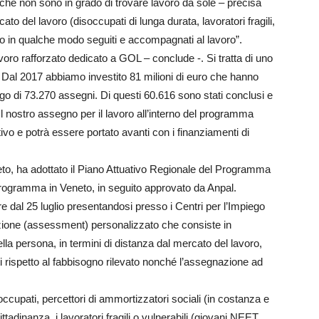
he non sono in grado di trovare lavoro da sole – precisa
to del lavoro (disoccupati di lunga durata, lavoratori fragili,
nno in qualche modo seguiti e accompagnati al lavoro”.
voro rafforzato dedicato a GOL – conclude -. Si tratta di uno
. Dal 2017 abbiamo investito 81 milioni di euro che hanno
piego di 73.270 assegni. Di questi 60.616 sono stati conclusi e
 Il nostro assegno per il lavoro all’interno del programma
vo e potrà essere portato avanti con i finanziamenti di
eto, ha adottato il Piano Attuativo Regionale del Programma
Programma in Veneto, in seguito approvato da Anpal.
re dal 25 luglio presentandosi presso i Centri per l’Impiego
azione (assessment) personalizzato che consiste in
della persona, in termini di distanza dal mercato del lavoro,
ati rispetto al fabbisogno rilevato nonché l’assegnazione ad
ccupati, percettori di ammortizzatori sociali (in costanza e
ittadinanza, i lavoratori fragili o vulnerabili (giovani NEET