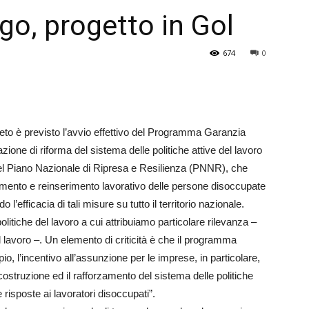
ego, progetto in Gol
Veneto
674
0
Veneto è previsto l’avvio effettivo del Programma Garanzia
azione di riforma del sistema delle politiche attive del lavoro
del Piano Nazionale di Ripresa e Resilienza (PNNR), che
erimento e reinserimento lavorativo delle persone disoccupate
l’efficacia di tali misure su tutto il territorio nazionale.
itiche del lavoro a cui attribuiamo particolare rilevanza –
lavoro –. Un elemento di criticità è che il programma
, l’incentivo all’assunzione per le imprese, in particolare,
 costruzione ed il rafforzamento del sistema delle politiche
te risposte ai lavoratori disoccupati”.