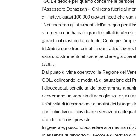
“GOL è debole per quanto concerne le persone c
l’Assessore Donazzan -. Chi resta fuori dal merca
gli inattivi, quasi 100.000 giovani neet) che va
“Noi useremo gli strumenti dell’assegno per il la
strumento che ha dato grandi risultati in Veneto
garantito il rilascio da parte dei Centri per l’im
51.956 si sono trasformati in contratti di lavoro.
sarà uno strumento efficace perché è già operati
GOL”.
Dal punto di vista operativo, la Regione del Ven
GOL, delineando le modalità di attuazione del 
I disoccupati, beneficiari del programma, a parti
riceveranno un servizio di accoglienza e valut
un’attività di informazione e analisi dei bisogni 
con l’obiettivo di individuare i servizi più adegu
uno dei percorsi previsti.
In generale, possono accedere alla misura i diso
in assenza di rapporto di lavoro) e di reddito di c