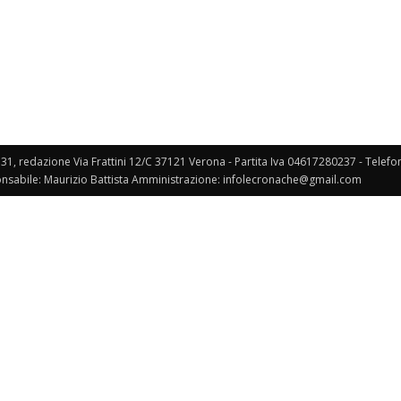
Veneto
131, redazione Via Frattini 12/C 37121 Verona - Partita Iva 04617280237 - Telef
nsabile: Maurizio Battista Amministrazione: infolecronache@gmail.com