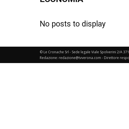
No posts to display
© Le Cronache Srl - Sede legale Viale Spolverini 2/A 37
Redazione: redazione@tvverona.com - Direttore respo