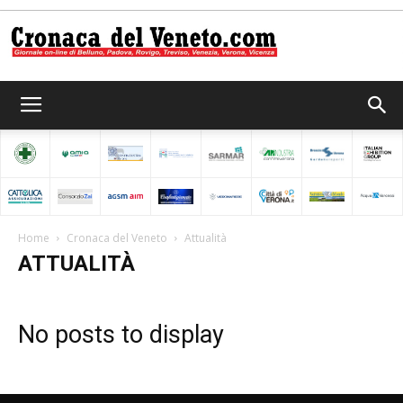
Cronaca
del
Home
Cronaca del Veneto
Attualità
ATTUALITÀ
Veneto
No posts to display