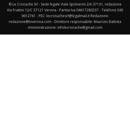
© Le Cronache Srl - Sede legale Viale Spolverini 2/A 37131, redazione
Via Frattini 12/C 37121 Verona - Partita Iva 04617280237 - Telefono 045
9612761 - PEC: lecronachesrl@legalmail.it Redazione:
redazione@tvverona.com - Direttore responsabile: Maurizio Battista
Amministrazione: infolecronache@gmail.com