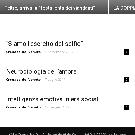
Feltre, arriva la “festa lenta dei viandanti”
LA DOPPI
“Siamo l’esercito del selfie”
Cronaca del Veneto
-
8 Settembre 2017
0
Neurobiologia dell’amore
Cronaca del Veneto
-
7 Luglio 2017
0
intelligenza emotiva in era social
Cronaca del Veneto
-
12 Giugno 2017
0
© Le Cronache Srl - Sede legale Viale Spolverini 2/A 37131, redazione