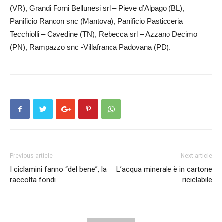
(VR), Grandi Forni Bellunesi srl – Pieve d’Alpago (BL),
Panificio Randon snc (Mantova), Panificio Pas­ticceria
Tecchiolli – Cavedine (TN), Rebecca srl – Azzano Decimo
(PN), Rampazzo snc -Villafranca Padovana (PD).
Previous article
Next article
I ciclamini fanno “del bene”, la
L’acqua minerale è in cartone
raccolta fondi
riciclabile