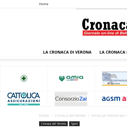
Home
LA CRONACA DI VERONA
LA CRONACA 
Home
Cronaca del Veneto
Arriva un milione per m
Cronaca del Veneto
Sport