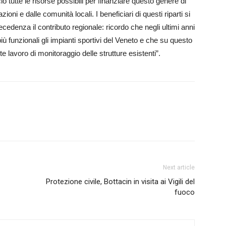
o tutte le risorse possibili per finanziare questo genere di
zioni e dalle comunità locali. I beneficiari di questi riparti si
cedenza il contributo regionale: ricordo che negli ultimi anni
iù funzionali gli impianti sportivi del Veneto e che su questo
 lavoro di monitoraggio delle strutture esistenti”.
Next article
Protezione civile, Bottacin in visita ai Vigili del
fuoco