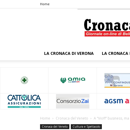
Home
LA CRONACA DI VERONA
LA CRONACA 
Home
Cronaca del Veneto
A “Vioff” business, ma
Cronaca del Veneto
Cultura e Spettacolo