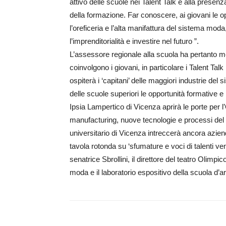
attivo delle scuole nei Talent Talk e alla presen
della formazione. Far conoscere, ai giovani le o
l’oreficeria e l’alta manifattura del sistema mo
l’imprenditorialità e investire nel futuro ”.
L’assessore regionale alla scuola ha pertanto me
coinvolgono i giovani, in particolare i Talent Ta
ospiterà i ‘capitani’ delle maggiori industrie d
delle scuole superiori le opportunità formative e 
Ipsia Lampertico di Vicenza aprirà le porte per 
manufacturing, nuove tecnologie e processi del g
universitario di Vicenza intreccerà ancora azien
tavola rotonda su ‘sfumature e voci di talenti ve
senatrice Sbrollini, il direttore del teatro Olimpic
moda e il laboratorio espositivo della scuola d’ar