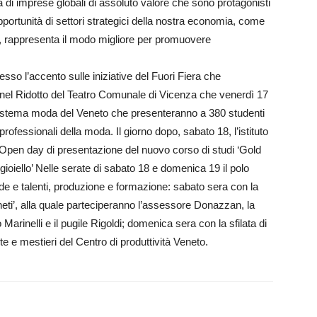
za di imprese globali di assoluto valore che sono protagonisti
pportunità di settori strategici della nostra economia, come
da, rappresenta il modo migliore per promuovere
sso l’accento sulle iniziative del Fuori Fiera che
lk nel Ridotto del Teatro Comunale di Vicenza che venerdì 17
el sistema moda del Veneto che presenteranno a 380 studenti
professionali della moda. Il giorno dopo, sabato 18, l’istituto
l’Open day di presentazione del nuovo corso di studi ‘Gold
ioiello’ Nelle serate di sabato 18 e domenica 19 il polo
de e talenti, produzione e formazione: sabato sera con la
neti’, alla quale parteciperanno l’assessore Donazzan, la
o Marinelli e il pugile Rigoldi; domenica sera con la sfilata di
te e mestieri del Centro di produttività Veneto.