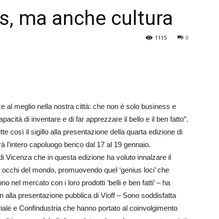
ss, ma anche cultura
Veneto
1115
0
voce al meglio nella nostra città: che non è solo business e
acità di inventare e di far apprezzare il bello e il ben fatto”.
e così il sigillo alla presentazione della quarta edizione di
rà l’intero capoluogo berico dal 17 al 19 gennaio.
 Vicenza che in questa edizione ha voluto innalzare il
gli occhi del mondo, promuovendo quel ‘genius loci’ che
nel mercato con i loro prodotti ‘belli e ben fatti’ – ha
 alla presentazione pubblica di Vioff – Sono soddisfatta
toriale e Confindustria che hanno portato al coinvolgimento