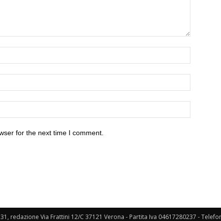
wser for the next time I comment.
131, redazione Via Frattini 12/C 37121 Verona - Partita Iva 04617280237 - Telef